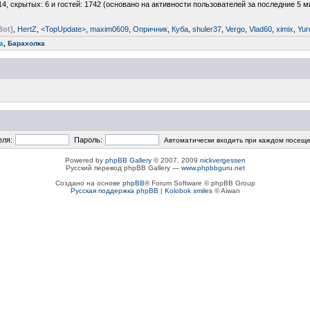
14, скрытых: 6 и гостей: 1742 (основано на активности пользователей за последние 5 м
Bot]
,
HertZ
,
<TopUpdate>
,
maxim0609
,
Опричник
,
Куба
,
shuler37
,
Vergo
,
Vlad60
,
ximix
,
Yur
a
,
Барахолка
еля:
Пароль:
Автоматически входить при каждом посещ
Powered by
phpBB Gallery
© 2007, 2009
nickvergessen
Русский перевод phpBB Gallery —
www.phpbbguru.net
Создано на основе
phpBB
® Forum Software © phpBB Group
Русская поддержка phpBB
|
Kolobok smiles
© Aiwan