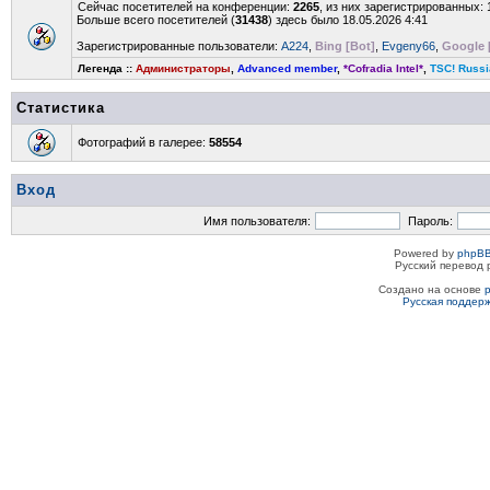
Сейчас посетителей на конференции:
2265
, из них зарегистрированных: 
Больше всего посетителей (
31438
) здесь было 18.05.2026 4:41
Зарегистрированные пользователи:
A224
,
Bing [Bot]
,
Evgeny66
,
Google 
Легенда ::
Администраторы
,
Advanced member
,
*Cofradia Intel*
,
TSC! Russi
Статистика
Фотографий в галерее:
58554
Вход
Имя пользователя:
Пароль:
Powered by
phpBB
Русский перевод 
Создано на основе
Русская поддер