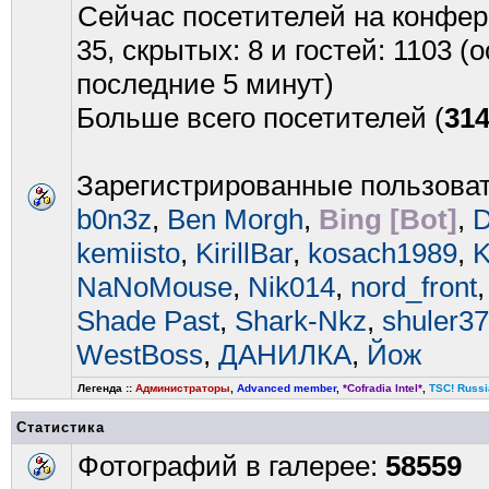
Сейчас посетителей на конфе
35, скрытых: 8 и гостей: 1103 
последние 5 минут)
Больше всего посетителей (
31
Зарегистрированные пользова
b0n3z
,
Ben Morgh
,
Bing [Bot]
,
D
kemiisto
,
KirillBar
,
kosach1989
,
K
NaNoMouse
,
Nik014
,
nord_front
Shade Past
,
Shark-Nkz
,
shuler37
WestBoss
,
ДАНИЛКА
,
Йож
Легенда ::
Администраторы
,
Advanced member
,
*Cofradia Intel*
,
TSC! Russi
Статистика
Фотографий в галерее:
58559