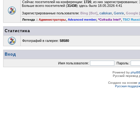
Сейчас посетителей на конференции:
1720
, из них зарегистрированных: 
Больше всего посетителей (
31438
) здесь было 18.05.2026 4:41
Зарегистрированные пользователи:
Bing [Bot]
,
caliskan
,
Genrix
,
Google 
Легенда ::
Администраторы
,
Advanced member
,
*Cofradia Intel*
,
TSC! Russi
Статистика
Фотографий в галерее:
58580
Вход
Имя пользователя:
Пароль:
Powered by
phpBB
Русский перевод 
Создано на основе
Русская поддер