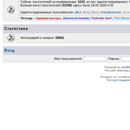
Сейчас посетителей на конференции:
1633
, из них зарегистрированных: 
Больше всего посетителей (
31438
) здесь было 18.05.2026 4:41
Зарегистрированные пользователи:
alik3
,
Bing [Bot]
,
emetalhammer
,
Goog
Легенда ::
Администраторы
,
Advanced member
,
*Cofradia Intel*
,
TSC! Russi
Статистика
Фотографий в галерее:
58581
Вход
Имя пользователя:
Пароль:
Powered by
phpBB
Русский перевод 
Создано на основе
Русская поддер