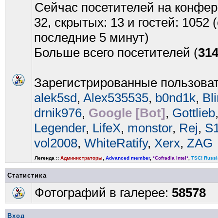
Сейчас посетителей на конфе
32, скрытых: 13 и гостей: 1052
последние 5 минут)
Больше всего посетителей (
31
Зарегистрированные пользова
alek5sd
,
Alex535535
,
b0nd1k
,
Bl
drnik976
,
Google [Bot]
,
Gottlieb
Legender
,
LifeX
,
monstor
,
Rej
,
S
vol2008
,
WhiteRatify
,
Xerx
,
ZAG
Легенда ::
Администраторы
,
Advanced member
,
*Cofradia Intel*
,
TSC! Russi
Статистика
Фотографий в галерее:
58578
Вход