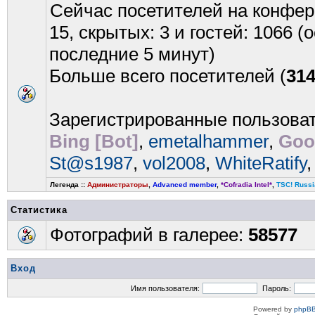
Сейчас посетителей на конфе
15, скрытых: 3 и гостей: 1066 
последние 5 минут)
Больше всего посетителей (
31
Зарегистрированные пользова
Bing [Bot]
,
emetalhammer
,
Goo
St@s1987
,
vol2008
,
WhiteRatify
Легенда ::
Администраторы
,
Advanced member
,
*Cofradia Intel*
,
TSC! Russi
Статистика
Фотографий в галерее:
58577
Вход
Имя пользователя:
Пароль:
Powered by
phpBB