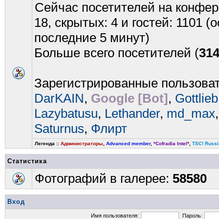
Сейчас посетителей на конфе
18, скрытых: 4 и гостей: 1101 
последние 5 минут)
Больше всего посетителей (
31
Зарегистрированные пользова
DarKAIN
,
Google [Bot]
,
Gottlieb
Lazybatusu
,
Lethander
,
md_max
Saturnus
,
Флирт
Легенда ::
Администраторы
,
Advanced member
,
*Cofradia Intel*
,
TSC! Russi
Статистика
Фотографий в галерее:
58580
Вход
Имя пользователя:
Пароль: