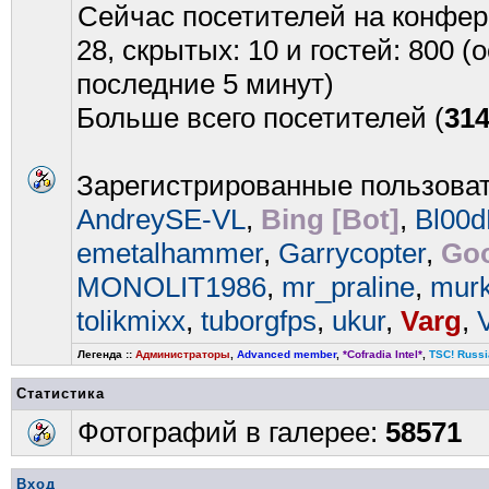
Сейчас посетителей на конфе
28, скрытых: 10 и гостей: 800 
последние 5 минут)
Больше всего посетителей (
31
Зарегистрированные пользова
AndreySE-VL
,
Bing [Bot]
,
Bl00
emetalhammer
,
Garrycopter
,
Goo
MONOLIT1986
,
mr_praline
,
mur
tolikmixx
,
tuborgfps
,
ukur
,
Varg
,
Легенда ::
Администраторы
,
Advanced member
,
*Cofradia Intel*
,
TSC! Russi
Статистика
Фотографий в галерее:
58571
Вход