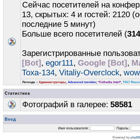
Сейчас посетителей на конфе
13, скрытых: 4 и гостей: 2120 
последние 5 минут)
Больше всего посетителей (
31
Зарегистрированные пользова
[Bot]
,
egor111
,
Google [Bot]
,
Ma
Toxa-134
,
Vitaliy-Overclock
,
wow
Легенда ::
Администраторы
,
Advanced member
,
*Cofradia Intel*
,
TSC! Russi
Статистика
Фотографий в галерее:
58581
Вход
Имя пользователя:
Пароль:
Powered by
phpBB