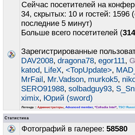
Сейчас посетителей на конфе
34, скрытых: 10 и гостей: 1596
последние 5 минут)
Больше всего посетителей (
31
Зарегистрированные пользова
DAV2008
,
dragona78
,
egor111
,
G
katod
,
LifeX
,
<TopUpdate>
,
MAD
MrFail
,
Mr.Vadson
,
murkok5
,
nik
SERO91988
,
solbadguy93
,
S_Sn
ximix
,
Юрий (sword)
Легенда ::
Администраторы
,
Advanced member
,
*Cofradia Intel*
,
TSC! Russi
Статистика
Фотографий в галерее:
58580