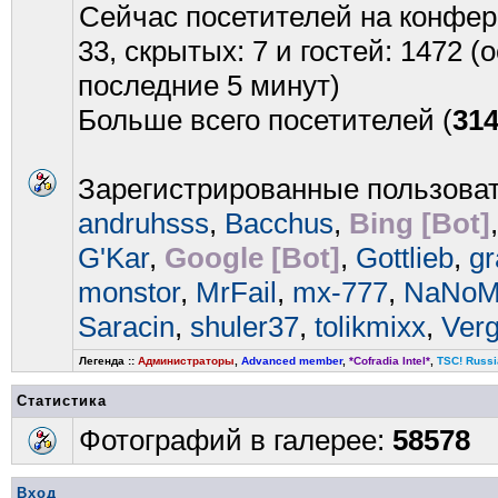
Сейчас посетителей на конфе
33, скрытых: 7 и гостей: 1472 
последние 5 минут)
Больше всего посетителей (
31
Зарегистрированные пользова
andruhsss
,
Bacchus
,
Bing [Bot]
G'Kar
,
Google [Bot]
,
Gottlieb
,
gr
monstor
,
MrFail
,
mx-777
,
NaNoM
Saracin
,
shuler37
,
tolikmixx
,
Ver
Легенда ::
Администраторы
,
Advanced member
,
*Cofradia Intel*
,
TSC! Russi
Статистика
Фотографий в галерее:
58578
Вход