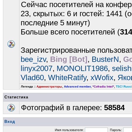
Сейчас посетителей на конфе
23, скрытых: 6 и гостей: 1441 
последние 5 минут)
Больше всего посетителей (
31
Зарегистрированные пользова
bee_izv
,
Bing [Bot]
,
BusterN
,
Go
linyx2007
,
MONOLIT1986
,
selis
Vlad60
,
WhiteRatify
,
xWofix
,
Яко
Легенда ::
Администраторы
,
Advanced member
,
*Cofradia Intel*
,
TSC! Russi
Статистика
Фотографий в галерее:
58584
Вход
Имя пользователя:
Пароль: