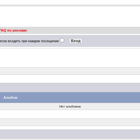
FAQ по рекламе
ески входить при каждом посещении
Альбом
Нет альбомов