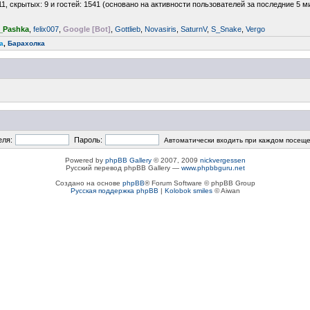
11, скрытых: 9 и гостей: 1541 (основано на активности пользователей за последние 5 м
_Pashka
,
felix007
,
Google [Bot]
,
Gottlieb
,
Novasiris
,
SaturnV
,
S_Snake
,
Vergo
a
,
Барахолка
еля:
Пароль:
Автоматически входить при каждом посещ
Powered by
phpBB Gallery
© 2007, 2009
nickvergessen
Русский перевод phpBB Gallery —
www.phpbbguru.net
Создано на основе
phpBB
® Forum Software © phpBB Group
Русская поддержка phpBB
|
Kolobok smiles
© Aiwan