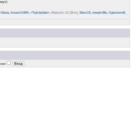
инут)
,
iVasia
,
kosach1989
,
<TopUpdate>
,
Majestic-12 [Bot]
,
Mars19
,
newprofile
,
Одноногий
,
ении