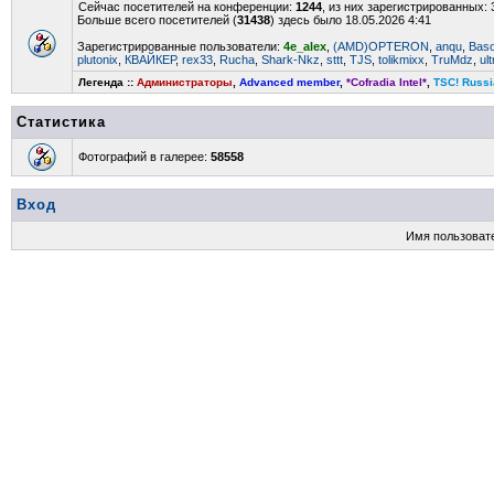
Сейчас посетителей на конференции:
1244
, из них зарегистрированных: 
Больше всего посетителей (
31438
) здесь было 18.05.2026 4:41
Зарегистрированные пользователи:
4e_alex
,
(AMD)OPTERON
,
anqu
,
Bas
plutonix
,
КВАЙКЕР
,
rex33
,
Rucha
,
Shark-Nkz
,
sttt
,
TJS
,
tolikmixx
,
TruMdz
,
ul
Легенда ::
Администраторы
,
Advanced member
,
*Cofradia Intel*
,
TSC! Russi
Статистика
Фотографий в галерее:
58558
Вход
Имя пользоват