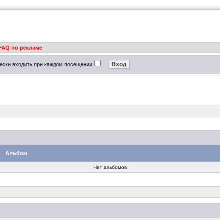
FAQ по рекламе
ески входить при каждом посещении
Альбом
Нет альбомов