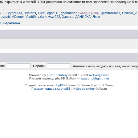
36, скрытых: 4 и гостей: 1204 (основано на активности пользователей за последние 5 м
oFF
,
Bryant333
,
BusterN
,
Divel
,
egor111
,
godbanner
,
Google [Bot]
,
grafdracula1
,
Hishnik_2
trayozh
,
VConter
,
Vlad60
,
vxlam
,
wwr222
,
Ханыга
,
ДАНИЛКА
,
Яков
a
,
Барахолка
еля:
Пароль:
Автоматически входить при каждом посещ
Powered by
phpBB Gallery
© 2007, 2009
nickvergessen
Русский перевод phpBB Gallery —
www.phpbbguru.net
Создано на основе
phpBB
® Forum Software © phpBB Group
Русская поддержка phpBB
|
Kolobok smiles
© Aiwan