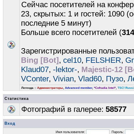
Сейчас посетителей на конфе
23, скрытых: 1 и гостей: 1090 
последние 5 минут)
Больше всего посетителей (
31
Зарегистрированные пользова
Bing [Bot]
,
cel10
,
FELSHER
,
G
Klaud07
,
-lektor-
,
Majestic-12 [B
VConter
,
Vivian
,
Vlad60
,
Пузо
,
Л
Легенда ::
Администраторы
,
Advanced member
,
*Cofradia Intel*
,
TSC! Russi
Статистика
Фотографий в галерее:
58577
Вход
Имя пользователя:
Пароль: