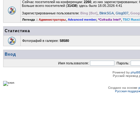
Сейчас посетителей на конференции:
2260
, из них зарегистрированных: 
Больше всего посетителей (
31438
) здесь было 18.05.2026 4:41
Зарегистрированные пользователи:
Bing [Bot]
,
BlinkSGA
,
Glog007
,
Googl
Легенда ::
Администраторы
,
Advanced member
,
*Cofradia Intel*
,
TSC! Russi
Статистика
Фотографий в галерее:
58580
Вход
Имя пользователя:
Пароль:
Powered by
phpBB
Русский перевод 
Создано на основе
Русская поддер