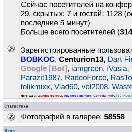
Сейчас посетителей на конфе
29, скрытых: 7 и гостей: 1128 
последние 5 минут)
Больше всего посетителей (
31
Зарегистрированные пользова
BOBKOC
,
Centurion13
,
Dart Fi
Google [Bot]
,
iamgreen
,
iVasia
,
Parazit1987
,
RadeoForce
,
RasT
tolikmixx
,
Vlad60
,
vol2008
,
Wast
Легенда ::
Администраторы
,
Advanced member
,
*Cofradia Intel*
,
TSC! Russi
Статистика
Фотографий в галерее:
58558
Вход