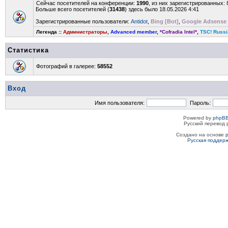
Сейчас посетителей на конференции:
1990
, из них зарегистрированных: 
Больше всего посетителей (
31438
) здесь было 18.05.2026 4:41
Зарегистрированные пользователи:
Antidot
,
Bing [Bot]
,
Google Adsense 
Легенда ::
Администраторы
,
Advanced member
,
*Cofradia Intel*
,
TSC! Russi
Статистика
Фотографий в галерее:
58552
Вход
Имя пользователя:
Пароль:
Powered by
phpBB
Русский перевод 
Создано на основе
Русская поддер