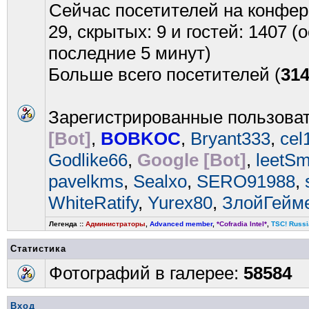
Сейчас посетителей на конфе
29, скрытых: 9 и гостей: 1407 
последние 5 минут)
Больше всего посетителей (
31
Зарегистрированные пользова
[Bot]
,
BOBKOC
,
Bryant333
,
cel
Godlike66
,
Google [Bot]
,
leetSm
pavelkms
,
Sealxo
,
SERO91988
,
WhiteRatify
,
Yurex80
,
ЗлойГейм
Легенда ::
Администраторы
,
Advanced member
,
*Cofradia Intel*
,
TSC! Russi
Статистика
Фотографий в галерее:
58584
Вход