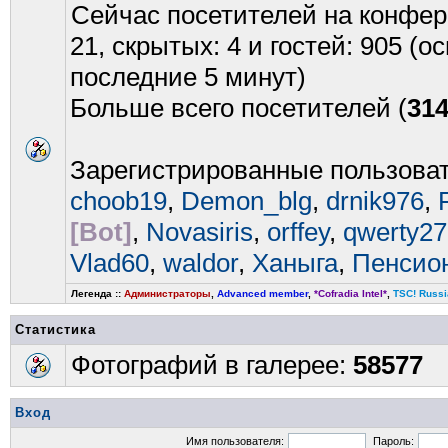
Сейчас посетителей на конфе
21, скрытых: 4 и гостей: 905 (
последние 5 минут)
Больше всего посетителей (
31
Зарегистрированные пользова
choob19
,
Demon_blg
,
drnik976
,
[Bot]
,
Novasiris
,
orffey
,
qwerty27
Vlad60
,
waldor
,
Ханыга
,
Пенсио
Легенда ::
Администраторы
,
Advanced member
,
*Cofradia Intel*
,
TSC! Russi
Статистика
Фотографий в галерее:
58577
Вход
Имя пользователя:
Пароль: