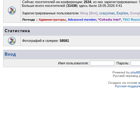
Сейчас посетителей на конференции:
2534
, из них зарегистрированных: 
Больше всего посетителей (
31438
) здесь было 18.05.2026 4:41
Зарегистрированные пользователи:
Bing [Bot]
,
crazyman
,
Exprise
,
Googl
Легенда ::
Администраторы
,
Advanced member
,
*Cofradia Intel*
,
TSC! Russi
Статистика
Фотографий в галерее:
58581
Вход
Имя пользователя:
Пароль:
Powered by
phpBB
Русский перевод 
Создано на основе
Русская поддер