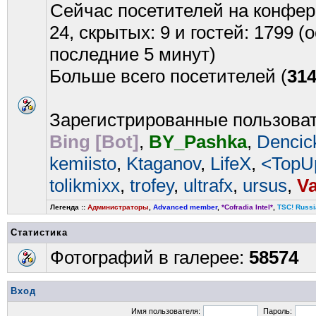
Сейчас посетителей на конфе
24, скрытых: 9 и гостей: 1799 
последние 5 минут)
Больше всего посетителей (
31
Зарегистрированные пользова
Bing [Bot]
,
BY_Pashka
,
Dencic
kemiisto
,
Ktaganov
,
LifeX
,
<TopU
tolikmixx
,
trofey
,
ultrafx
,
ursus
,
V
Легенда ::
Администраторы
,
Advanced member
,
*Cofradia Intel*
,
TSC! Russi
Статистика
Фотографий в галерее:
58574
Вход
Имя пользователя:
Пароль: