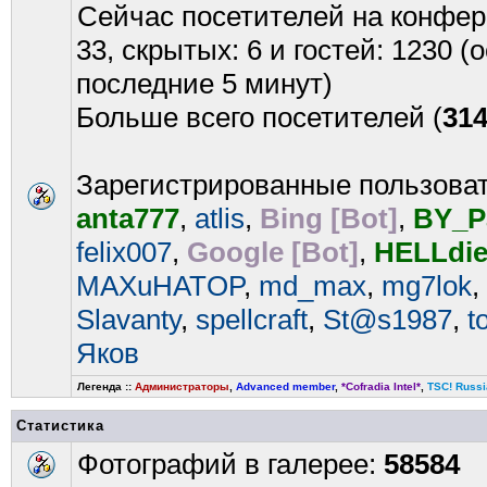
Сейчас посетителей на конфе
33, скрытых: 6 и гостей: 1230 
последние 5 минут)
Больше всего посетителей (
31
Зарегистрированные пользова
anta777
,
atlis
,
Bing [Bot]
,
BY_P
felix007
,
Google [Bot]
,
HELLdi
MAXuHATOP
,
md_max
,
mg7lok
,
Slavanty
,
spellcraft
,
St@s1987
,
t
Яков
Легенда ::
Администраторы
,
Advanced member
,
*Cofradia Intel*
,
TSC! Russi
Статистика
Фотографий в галерее:
58584