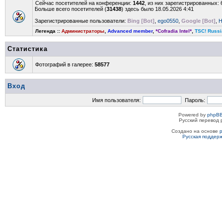
Сейчас посетителей на конференции:
1442
, из них зарегистрированных: 
Больше всего посетителей (
31438
) здесь было 18.05.2026 4:41
Зарегистрированные пользователи:
Bing [Bot]
,
ego0550
,
Google [Bot]
,
H
Легенда ::
Администраторы
,
Advanced member
,
*Cofradia Intel*
,
TSC! Russi
Статистика
Фотографий в галерее:
58577
Вход
Имя пользователя:
Пароль:
Powered by
phpBB
Русский перевод 
Создано на основе
Русская поддер