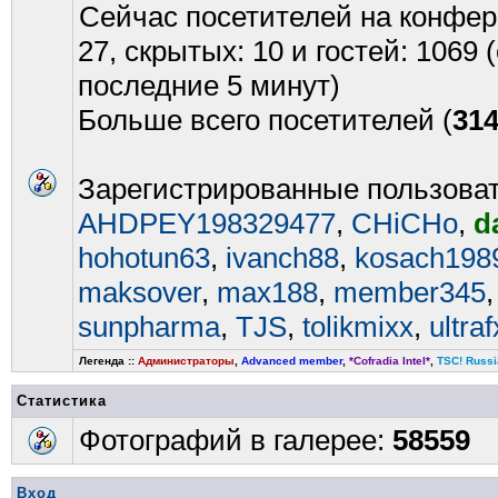
Сейчас посетителей на конфе
27, скрытых: 10 и гостей: 1069
последние 5 минут)
Больше всего посетителей (
31
Зарегистрированные пользова
AHDPEY198329477
,
CHiCHo
,
d
hohotun63
,
ivanch88
,
kosach198
maksover
,
max188
,
member345
sunpharma
,
TJS
,
tolikmixx
,
ultraf
Легенда ::
Администраторы
,
Advanced member
,
*Cofradia Intel*
,
TSC! Russi
Статистика
Фотографий в галерее:
58559
Вход