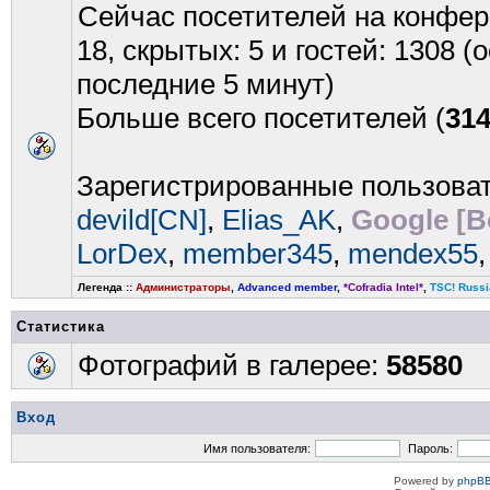
Сейчас посетителей на конфе
18, скрытых: 5 и гостей: 1308 
последние 5 минут)
Больше всего посетителей (
31
Зарегистрированные пользова
devild[CN]
,
Elias_AK
,
Google [B
LorDex
,
member345
,
mendex55
Легенда ::
Администраторы
,
Advanced member
,
*Cofradia Intel*
,
TSC! Russi
Статистика
Фотографий в галерее:
58580
Вход
Имя пользователя:
Пароль:
Powered by
phpBB