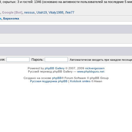
9, скрытых: 3 и гостей: 1346 (основано на активности пользователей за последние 5 ми
4
,
Google [Bot]
,
nessus
,
Utah19
,
Vitaly1988
,
Лев77
a
,
Барахолка
еля:
Пароль:
Автоматически входить при каждом посещ
Powered by
phpBB Gallery
© 2007, 2009
nickvergessen
Русский перевод phpBB Gallery —
www.phpbbguru.net
Создано на основе
phpBB
® Forum Software © phpBB Group
Русская поддержка phpBB
|
Kolobok smiles
© Aiwan