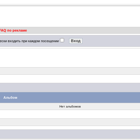
FAQ по рекламе
ески входить при каждом посещении
Альбом
Нет альбомов