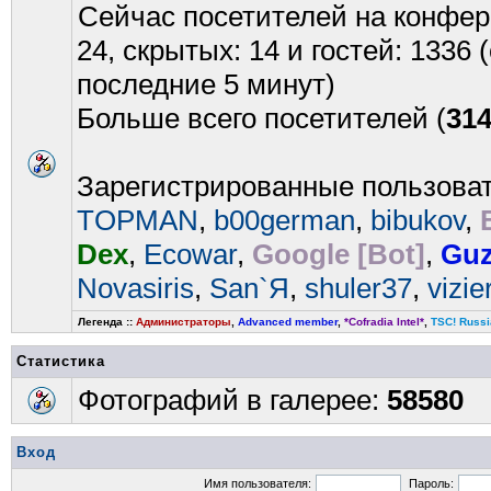
Сейчас посетителей на конфе
24, скрытых: 14 и гостей: 1336
последние 5 минут)
Больше всего посетителей (
31
Зарегистрированные пользова
TOPMAN
,
b00german
,
bibukov
,
Dex
,
Ecowar
,
Google [Bot]
,
Gu
Novasiris
,
San`Я
,
shuler37
,
vizie
Легенда ::
Администраторы
,
Advanced member
,
*Cofradia Intel*
,
TSC! Russi
Статистика
Фотографий в галерее:
58580
Вход
Имя пользователя:
Пароль: