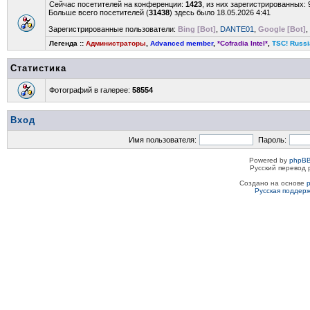
Сейчас посетителей на конференции:
1423
, из них зарегистрированных: 
Больше всего посетителей (
31438
) здесь было 18.05.2026 4:41
Зарегистрированные пользователи:
Bing [Bot]
,
DANTE01
,
Google [Bot]
,
Легенда ::
Администраторы
,
Advanced member
,
*Cofradia Intel*
,
TSC! Russi
Статистика
Фотографий в галерее:
58554
Вход
Имя пользователя:
Пароль:
Powered by
phpBB
Русский перевод 
Создано на основе
Русская поддер