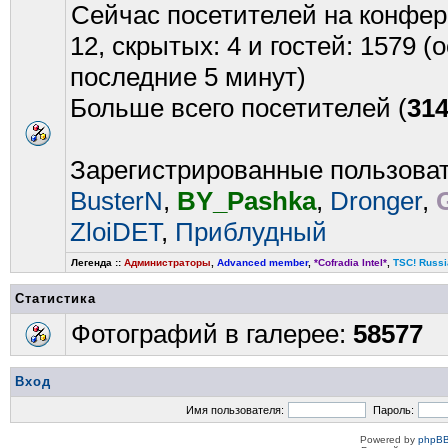
Сейчас посетителей на конфе
12, скрытых: 4 и гостей: 1579 
последние 5 минут)
Больше всего посетителей (
31
Зарегистрированные пользова
BusterN
,
BY_Pashka
,
Dronger
,
ZloiDET
,
Приблудный
Легенда ::
Администраторы
,
Advanced member
,
*Cofradia Intel*
,
TSC! Russi
Статистика
Фотографий в галерее:
58577
Вход
Имя пользователя:
Пароль:
Powered by
phpBB