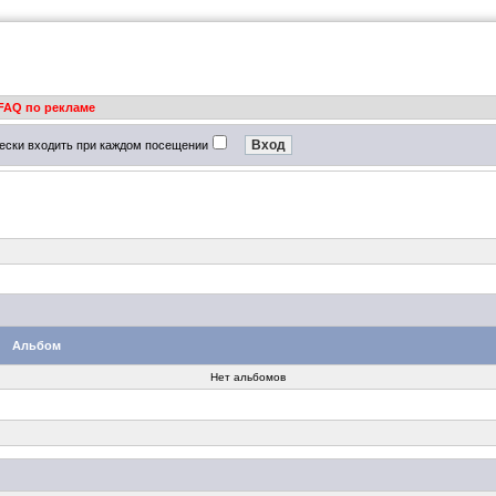
FAQ по рекламе
ески входить при каждом посещении
Альбом
Нет альбомов