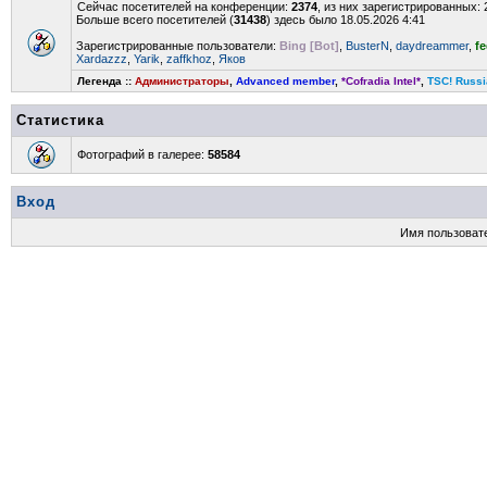
Сейчас посетителей на конференции:
2374
, из них зарегистрированных: 
Больше всего посетителей (
31438
) здесь было 18.05.2026 4:41
Зарегистрированные пользователи:
Bing [Bot]
,
BusterN
,
daydreammer
,
f
Xardazzz
,
Yarik
,
zaffkhoz
,
Яков
Легенда ::
Администраторы
,
Advanced member
,
*Cofradia Intel*
,
TSC! Russi
Статистика
Фотографий в галерее:
58584
Вход
Имя пользоват