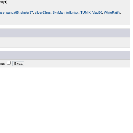
инут)
use
,
panda65
,
shuler37
,
silver63rus
,
SkyMan
,
tolikmixx
,
TUMIK
,
Vlad60
,
WhiteRatify
,
ении