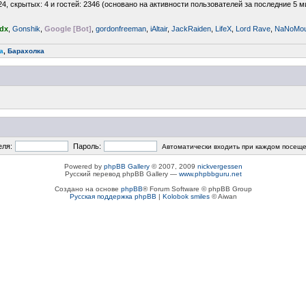
24, скрытых: 4 и гостей: 2346 (основано на активности пользователей за последние 5 м
edx
,
Gonshik
,
Google [Bot]
,
gordonfreeman
,
iAltair
,
JackRaiden
,
LifeX
,
Lord Rave
,
NaNoMo
a
,
Барахолка
еля:
Пароль:
Автоматически входить при каждом посещ
Powered by
phpBB Gallery
© 2007, 2009
nickvergessen
Русский перевод phpBB Gallery —
www.phpbbguru.net
Создано на основе
phpBB
® Forum Software © phpBB Group
Русская поддержка phpBB
|
Kolobok smiles
© Aiwan