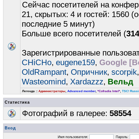
Сейчас посетителей на конфе
21, скрытых: 4 и гостей: 1560 
последние 5 минут)
Больше всего посетителей (
31
Зарегистрированные пользова
CHiCHo
,
eugene159
,
Google [B
OldRampant
,
Опричник
,
scorpik
Wasteomind
,
Xardazzz
,
Вельд
Легенда ::
Администраторы
,
Advanced member
,
*Cofradia Intel*
,
TSC! Russi
Статистика
Фотографий в галерее:
58554
Вход
Имя пользователя:
Пароль: