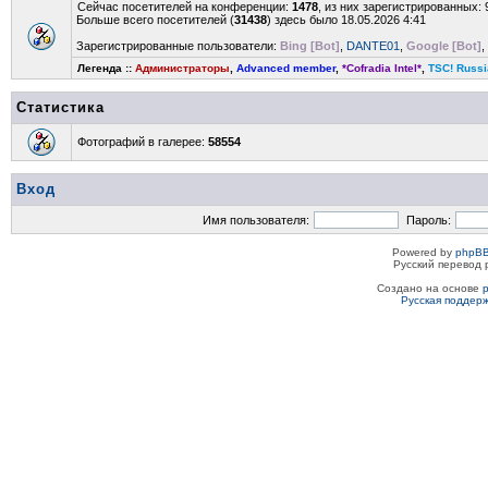
Сейчас посетителей на конференции:
1478
, из них зарегистрированных: 
Больше всего посетителей (
31438
) здесь было 18.05.2026 4:41
Зарегистрированные пользователи:
Bing [Bot]
,
DANTE01
,
Google [Bot]
,
Легенда ::
Администраторы
,
Advanced member
,
*Cofradia Intel*
,
TSC! Russi
Статистика
Фотографий в галерее:
58554
Вход
Имя пользователя:
Пароль:
Powered by
phpBB
Русский перевод 
Создано на основе
Русская поддер