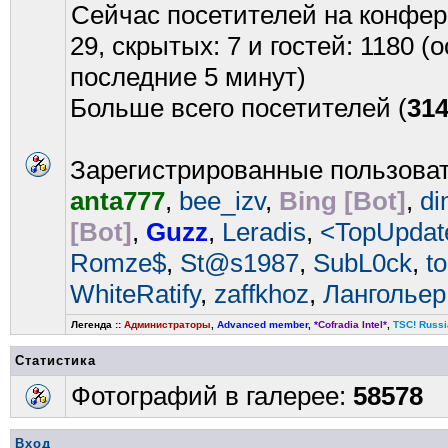
Сейчас посетителей на конфе
29, скрытых: 7 и гостей: 1180 
последние 5 минут)
Больше всего посетителей (
31
Зарегистрированные пользова
anta777
,
bee_izv
,
Bing [Bot]
,
di
[Bot]
,
Guzz
,
Leradis
,
<TopUpdat
Romze$
,
St@s1987
,
SubL0ck
,
t
WhiteRatify
,
zaffkhoz
,
Лангольер
Легенда ::
Администраторы
,
Advanced member
,
*Cofradia Intel*
,
TSC! Russi
Статистика
Фотографий в галерее:
58578
Вход