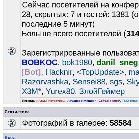
Сейчас посетителей на конфе
28, скрытых: 7 и гостей: 1381 
последние 5 минут)
Больше всего посетителей (
31
Зарегистрированные пользова
BOBKOC
,
bok1980
,
danil_sneg
[Bot]
,
Hacknir
,
<TopUpdate>
,
ma
Razorvashka
,
Sensei88
,
sgs
,
Sk
X3M*
,
Yurex80
,
ЗлойГеймер
Легенда ::
Администраторы
,
Advanced member
,
*Cofradia Intel*
,
TSC! Russi
Статистика
Фотографий в галерее:
58584
Вход