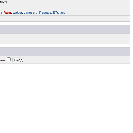
инут)
zz
,
Varg
,
waldor
,
yaneserg
,
ПерешелВ7класс
ении