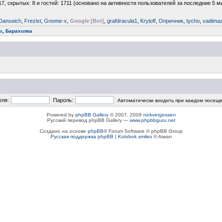
17, скрытых: 8 и гостей: 1711 (основано на активности пользователей за последние 5 м
Danseich
,
Frezist
,
Gnome-x
,
Google [Bot]
,
grafdracula1
,
Kryloff
,
Опричник
,
tycho
,
vadima
a
,
Барахолка
еля:
Пароль:
Автоматически входить при каждом посещ
Powered by
phpBB Gallery
© 2007, 2009
nickvergessen
Русский перевод phpBB Gallery —
www.phpbbguru.net
Создано на основе
phpBB
® Forum Software © phpBB Group
Русская поддержка phpBB
|
Kolobok smiles
© Aiwan