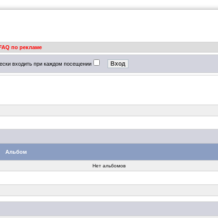
FAQ по рекламе
ески входить при каждом посещении
Альбом
Нет альбомов