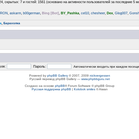
24, скрытых: 7 и гостей: 1561 (основано на активности пользователей за последние 5 м
ERON
,
askarm
,
b00german
,
Bing [Bot]
,
BY_Pashka
,
cel10
,
chesheer
,
Dex
,
Glog007
,
Gonsh
a
,
Барахолка
еля:
Пароль:
Автоматически входить при каждом посещ
Powered by
phpBB Gallery
© 2007, 2009
nickvergessen
Русский перевод phpBB Gallery —
www.phpbbguru.net
Создано на основе
phpBB
® Forum Software © phpBB Group
Русская поддержка phpBB
|
Kolobok smiles
© Aiwan