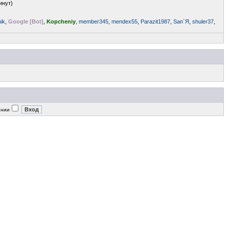
инут)
ik
,
Google [Bot]
,
Kopcheniy
,
member345
,
mendex55
,
Parazit1987
,
San`Я
,
shuler37
,
ении