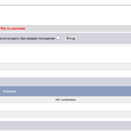
FAQ по рекламе
ески входить при каждом посещении
Альбом
Нет альбомов