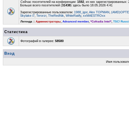
Сейчас посетителей на конференции:
1592
, из них зарегистрированных: 
Больше всего посетителей (
31438
) здесь было 18.05.2026 4:41
Зарегистрированные пользователи:
1988_igor
,
Alex TOPMAN
,
(AMD)OPT
Skylake i7
,
Terorzr
,
TheRedNik
,
WhiteRatify
,
xxMAESTROxx
Легенда ::
Администраторы
,
Advanced member
,
*Cofradia Intel*
,
TSC! Russi
Статистика
Фотографий в галерее:
58580
Вход
Имя пользоват