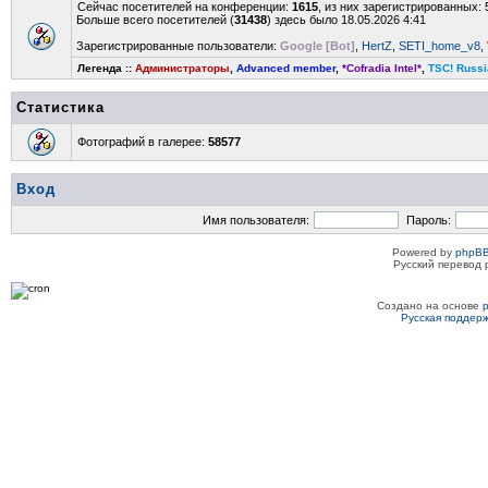
Сейчас посетителей на конференции:
1615
, из них зарегистрированных: 
Больше всего посетителей (
31438
) здесь было 18.05.2026 4:41
Зарегистрированные пользователи:
Google [Bot]
,
HertZ
,
SETI_home_v8
,
Легенда ::
Администраторы
,
Advanced member
,
*Cofradia Intel*
,
TSC! Russi
Статистика
Фотографий в галерее:
58577
Вход
Имя пользователя:
Пароль:
Powered by
phpBB
Русский перевод 
Создано на основе
Русская поддер