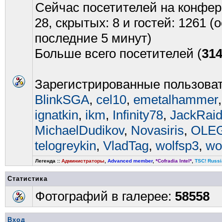
Сейчас посетителей на конфе
28, скрытых: 8 и гостей: 1261 
последние 5 минут)
Больше всего посетителей (
31
Зарегистрированные пользова
BlinkSGA
,
cel10
,
emetalhammer
ignatkin
,
ikm
,
Infinity78
,
JackRai
MichaelDudikov
,
Novasiris
,
OLEG
telogreykin
,
VladTag
,
wolfsp3
,
wo
Легенда ::
Администраторы
,
Advanced member
,
*Cofradia Intel*
,
TSC! Russi
Статистика
Фотографий в галерее:
58558
Вход