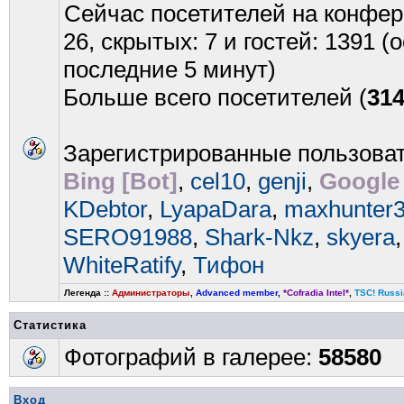
Сейчас посетителей на конфе
26, скрытых: 7 и гостей: 1391 
последние 5 минут)
Больше всего посетителей (
31
Зарегистрированные пользова
Bing [Bot]
,
cel10
,
genji
,
Google 
KDebtor
,
LyapaDara
,
maxhunter
SERO91988
,
Shark-Nkz
,
skyera
WhiteRatify
,
Тифон
Легенда ::
Администраторы
,
Advanced member
,
*Cofradia Intel*
,
TSC! Russi
Статистика
Фотографий в галерее:
58580
Вход