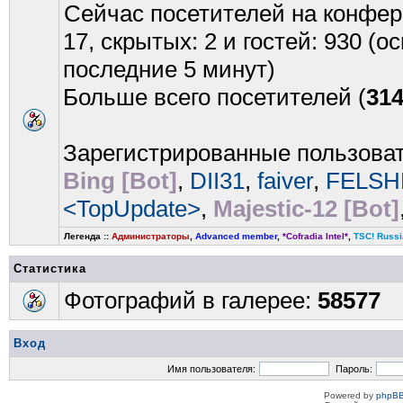
Сейчас посетителей на конфе
17, скрытых: 2 и гостей: 930 (
последние 5 минут)
Больше всего посетителей (
31
Зарегистрированные пользова
Bing [Bot]
,
DII31
,
faiver
,
FELSH
<TopUpdate>
,
Majestic-12 [Bot]
Легенда ::
Администраторы
,
Advanced member
,
*Cofradia Intel*
,
TSC! Russi
Статистика
Фотографий в галерее:
58577
Вход
Имя пользователя:
Пароль:
Powered by
phpBB