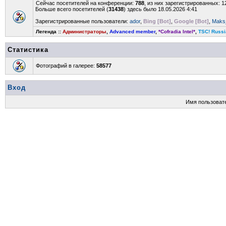
Сейчас посетителей на конференции:
788
, из них зарегистрированных: 1
Больше всего посетителей (
31438
) здесь было 18.05.2026 4:41
Зарегистрированные пользователи:
ador
,
Bing [Bot]
,
Google [Bot]
,
Maks_
Легенда ::
Администраторы
,
Advanced member
,
*Cofradia Intel*
,
TSC! Russi
Статистика
Фотографий в галерее:
58577
Вход
Имя пользоват