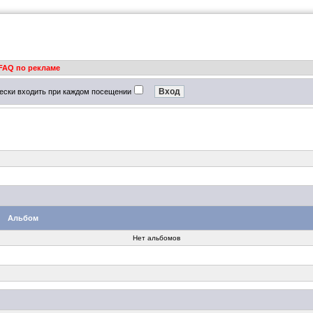
FAQ по рекламе
ески входить при каждом посещении
Альбом
Нет альбомов