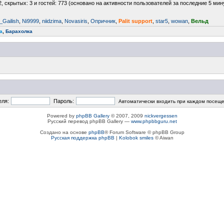
2, скрытых: 3 и гостей: 773 (основано на активности пользователей за последние 5 мин
Gailish
,
Ni9999
,
niidzima
,
Novasiris
,
Опричник
,
Palit support
,
star5
,
wowan
,
Вельд
a
,
Барахолка
еля:
Пароль:
Автоматически входить при каждом посещ
Powered by
phpBB Gallery
© 2007, 2009
nickvergessen
Русский перевод phpBB Gallery —
www.phpbbguru.net
Создано на основе
phpBB
® Forum Software © phpBB Group
Русская поддержка phpBB
|
Kolobok smiles
© Aiwan