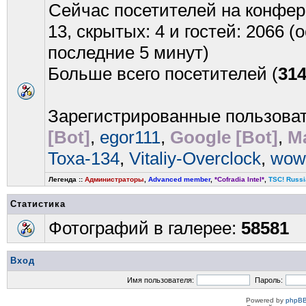
Сейчас посетителей на конфе
13, скрытых: 4 и гостей: 2066 
последние 5 минут)
Больше всего посетителей (
31
Зарегистрированные пользова
[Bot]
,
egor111
,
Google [Bot]
,
Ma
Toxa-134
,
Vitaliy-Overclock
,
wow
Легенда ::
Администраторы
,
Advanced member
,
*Cofradia Intel*
,
TSC! Russi
Статистика
Фотографий в галерее:
58581
Вход
Имя пользователя:
Пароль:
Powered by
phpBB