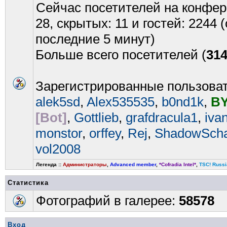
Сейчас посетителей на конфе
28, скрытых: 11 и гостей: 2244
последние 5 минут)
Больше всего посетителей (
31
Зарегистрированные пользова
alek5sd
,
Alex535535
,
b0nd1k
,
BY
[Bot]
,
Gottlieb
,
grafdracula1
,
iva
monstor
,
orffey
,
Rej
,
ShadowScha
vol2008
Легенда ::
Администраторы
,
Advanced member
,
*Cofradia Intel*
,
TSC! Russi
Статистика
Фотографий в галерее:
58578
Вход