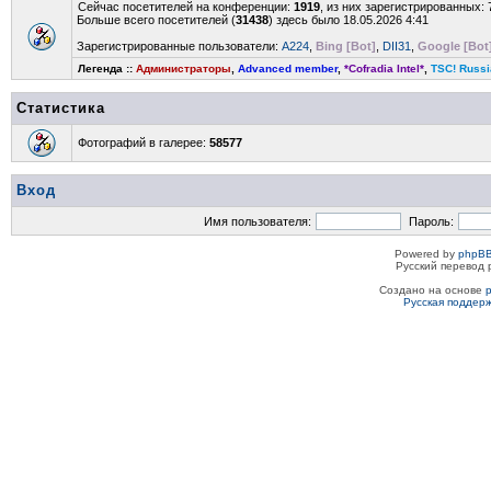
Сейчас посетителей на конференции:
1919
, из них зарегистрированных: 
Больше всего посетителей (
31438
) здесь было 18.05.2026 4:41
Зарегистрированные пользователи:
A224
,
Bing [Bot]
,
DII31
,
Google [Bot
Легенда ::
Администраторы
,
Advanced member
,
*Cofradia Intel*
,
TSC! Russi
Статистика
Фотографий в галерее:
58577
Вход
Имя пользователя:
Пароль:
Powered by
phpBB
Русский перевод 
Создано на основе
Русская поддер