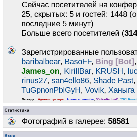
Сейчас посетителей на конфе
25, скрытых: 5 и гостей: 1448 
последние 5 минут)
Больше всего посетителей (
31
Зарегистрированные пользова
baribalbear
,
BasoFF
,
Bing [Bot]
James_on
,
KirillBar
,
KRUSH
,
lu
rinus27
,
san4ello86
,
Shade Past
TuGpnonPblGyH
,
Vovik
,
Ханыга
Легенда ::
Администраторы
,
Advanced member
,
*Cofradia Intel*
,
TSC! Russi
Статистика
Фотографий в галерее:
58581
Вход