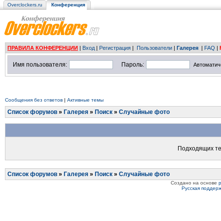
Overclockers.ru
Конференция
ПРАВИЛА КОНФЕРЕНЦИИ
|
Вход
|
Регистрация
|
Пользователи
|
Галерея
|
FAQ
|
Имя пользователя:
Пароль:
Автоматич
Сообщения без ответов
|
Активные темы
Список форумов
»
Галерея
»
Поиск
»
Случайные фото
Подходящих те
Список форумов
»
Галерея
»
Поиск
»
Случайные фото
Создано на основе
Русская поддер