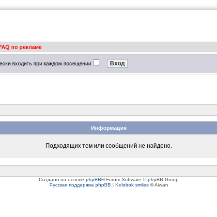
FAQ по рекламе
ески входить при каждом посещении
Информация
Подходящих тем или сообщений не найдено.
Создано на основе
phpBB
® Forum Software © phpBB Group
Русская поддержка phpBB
|
Kolobok smiles
© Aiwan