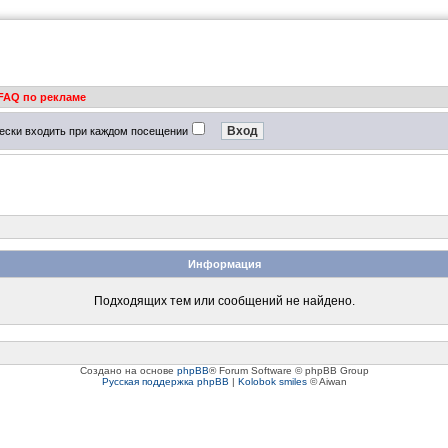
FAQ по рекламе
ески входить при каждом посещении
Информация
Подходящих тем или сообщений не найдено.
Создано на основе
phpBB
® Forum Software © phpBB Group
Русская поддержка phpBB
|
Kolobok smiles
© Aiwan